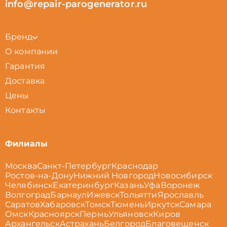
info@repair-parogenerator.ru
Бренд
О компании
Гарантия
Доставка
Цены
Контакты
Филиалы
Москва
Санкт-Петербург
Краснодар
Ростов-на-Дону
Нижний Новгород
Новосибирск
Челябинск
Екатеринбург
Казань
Уфа
Воронеж
Волгоград
Барнаул
Ижевск
Тольятти
Ярославль
Саратов
Хабаровск
Томск
Тюмень
Иркутск
Самара
Омск
Красноярск
Пермь
Ульяновск
Киров
Архангельск
Астрахань
Белгород
Благовещенск