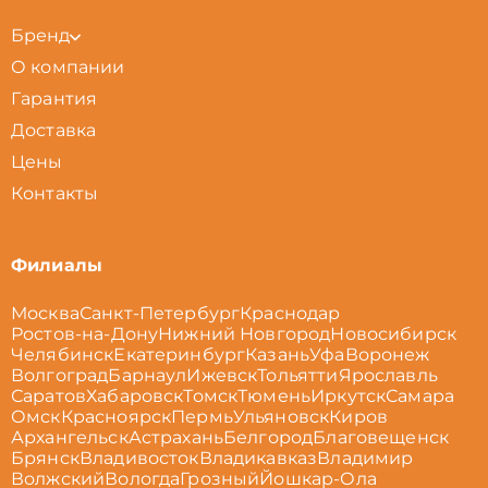
Бренд
О компании
Гарантия
Доставка
Цены
Контакты
Филиалы
Москва
Санкт-Петербург
Краснодар
Ростов-на-Дону
Нижний Новгород
Новосибирск
Челябинск
Екатеринбург
Казань
Уфа
Воронеж
Волгоград
Барнаул
Ижевск
Тольятти
Ярославль
Саратов
Хабаровск
Томск
Тюмень
Иркутск
Самара
Омск
Красноярск
Пермь
Ульяновск
Киров
Архангельск
Астрахань
Белгород
Благовещенск
Брянск
Владивосток
Владикавказ
Владимир
Волжский
Вологда
Грозный
Йошкар-Ола